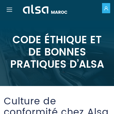
PO
Toggle navigation
MAROC
Saut au contenu principal
CODE ÉTHIQUE ET
DE BONNES
PRATIQUES D’ALSA
Culture de
conformité chez Alsa