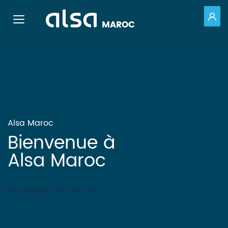
PO
Toggle navigation
MAROC
Saut au contenu principal
Alsa Maroc
Bienvenue à
Alsa Maroc
CHOISISSEZ VOTRE VILLE