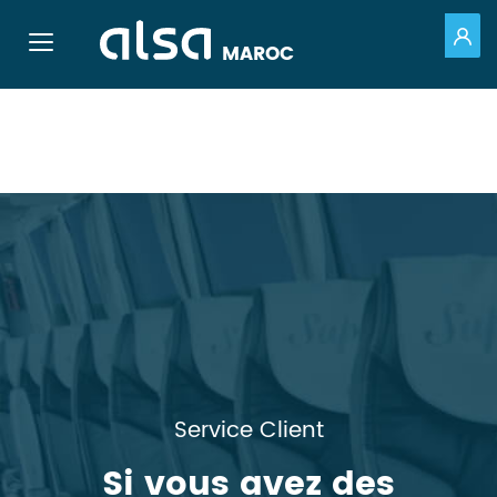
PO
Toggle navigation
MAROC
Saut au contenu principal
Service Client
Si vous avez des