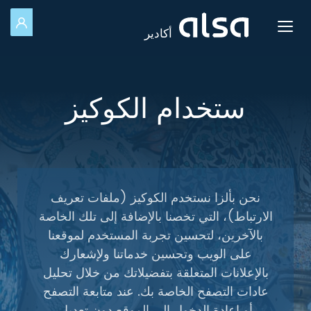
للد
Toggle navigation
أكادير
تخطي إلى المحتوى الرئيسي
ستخدام الكوكيز
نحن بألزا نستخدم الكوكيز (ملفات تعريف
الارتباط)، التي تخصنا بالإضافة إلى تلك الخاصة
بالآخرين، لتحسين تجربة المستخدم لموقعنا
على الويب وتحسين خدماتنا ولإشعارك
بالإعلانات المتعلقة بتفضيلاتك من خلال تحليل
عادات التصفح الخاصة بك. عند متابعة التصفح
أو إعادة الدخول إلى الموقع دون تعديل