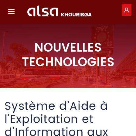
PO
Toggle navigation
KHOURIBGA
Saut au contenu principal
NOUVELLES
TECHNOLOGIES
Système d’Aide à
l’Exploitation et
d’Information aux