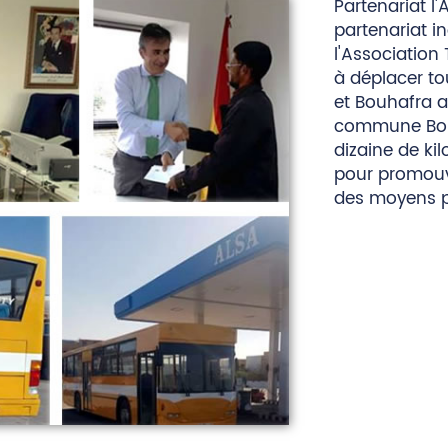
Partenariat l'
partenariat i
l'Association
à déplacer tou
et Bouhafra a
commune Bou
dizaine de ki
pour promouvo
des moyens p