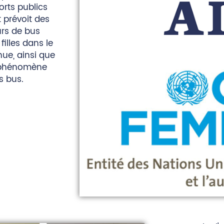
orts publics
 prévoit des
urs de bus
illes dans le
nue, ainsi que
 phénomène
s bus.