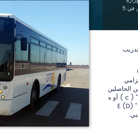
زارة
التجهيز والنقل لتدريب السائقين المحترفين في 5
تدريب
لزامي
نيين الحاصلين
على رخصة السياقة من صنف ["ج" ( c ) أو ه
"ج" E ( c ) ] أو ["د" (D ) أو ه "د " E (D)
ني.